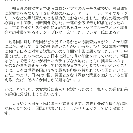
知日派の政治学者であるコロンビア大のカーチス教授や、対日政策
に影響力をもつＣＳＩＳ研究所のハムレ、アーミテージ、マイケル・グ
リーンなどの専門家たちとも精力的にお会いしました。彼らの最大の関
心事は日中関係、日韓関係でした。一連の会談で最も印象的だったの
は、世界の政治リスク分析に定評のあるユーラシアグループという調査
会社の社長であるイアン・ブレマー氏でした。ブレマー氏によると、
「ある国に対して他国がどう見ているかという調査結果が２、３か月前
に出た。そして、２つの興味深いことがわかった。ひとつは韓国や中国
における日本に対する認識がこの５年間で非常に悪くなったことだ。中
国ではたった５％の人しか日本に対して良い印象を持っていない。韓国
はそこまで悪くないが相当ネガティブな反応だ。さらに興味深いのは、
その２か国を調査から外して他の国が日本をどう見ているかということ
では、日本は世界各国のうちで最も好印象を持たれている国だというこ
とだ。つまり、日本は中国、韓国とかなり深刻な問題を抱えていると言
える。ただ、その２か国しか問題はない。」
とのことでした。大変示唆に富んだお話だったので、私もその調査結果
を詳細に分析しようと思います。
ようやく今日から臨時国会が始まります。内政も外政も様々な課題
がありますので、国民の代表としてしっかりチェックしていく決意で
す。