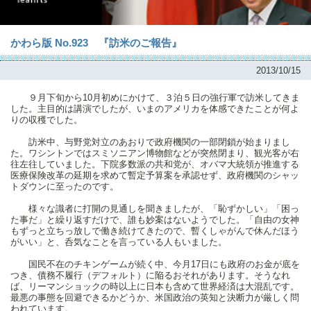
かわら版 No.923 『訪米のご報告』
2013/10/15
９月下旬から10月初めにかけて、３泊５日の強行軍で訪米してきま
した。主目的は講演でしたが、いまのアメリカを体感できたことが何よ
りの収穫でした。
訪米中、与野党対立のあおりで政府機関の一部閉鎖が始まりまし
た。ワシントンではスミソニアン博物館などが突然閉まり、観光客が右
往左往していました。下院多数派の共和党が、オバマ大統領が推進する
医療保険改革の延期を求めて暫定予算案を承認せず、政府機関のシャッ
トダウンに至ったのです。
様々な識者に打開の見通しを聞きましたが、「恥ずかしい」「困っ
た事だ」と繰り返すだけで、誰も妙案はないようでした。「自由の女神
もずっと立ちっ放しで働き続けてきたので、暫くしゃがんで休んだほう
がいい」と、呑気なことを言っている人もいました。
国民不在のチキンゲームが続く中、今月17日にも政府のお金が底を
つき、債務不履行（デフォルト）に陥るおそれがあります。そうなれ
ば、リーマンショックの時以上に日本も含めて世界経済は大混乱です。
最悪の事態を回避できるかどうか、米国政治の英知と決断力が厳しく問
われています。