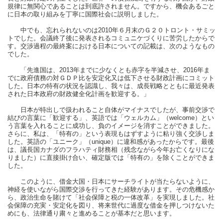
規律に無関心であることは到底許されません。ですから、機会あるごと
に日本の取り組みを丁寧に国際社会に説明しました。
中でも、忘れられないのは2010年６月末のＧ２０トロント・サミッ
トでした。会議終了後に発表されるコミュニケづくりに苦労したからで
す。交渉過程の最終案における日本についての記載は、次のようなもの
でした。
「先進国は、2013年までに少なくとも赤字を半減させ、2016年ま
でに政府債務の対ＧＤＰ比を安定化又は低下させる財政計画にコミット
した。日本の特有の状況を認識し、我々は、成長戦略とともに最近発表
された日本政府の財政健全化計画を歓迎する。」
日本が特出しで扱われること自体がマイナスでしたが、事前交渉で
結びの言葉に「歓迎する」、英語では「ウェルカム」（welcome）とい
う言葉を入れることに成功し、負のイメージを消すことができました。
さらに、私は、「特有の」という表現もはずすように粘り強く交渉しま
した。英語の「ユニーク」（unique）に違和感があったからです。最後
は、議長国カナダのフラハティ財務相（残念ながら今年お亡くなりにな
りました）に直接掛け合い、確定版では「特有の」を除くことができま
した。
このように、借金大国・日本にサーチライトが当たらないように、
神経を使いながら国際交渉を行ってきた経験があります。その危機感か
ら、政治生命を賭けて「社会保障と税の一体改革」を実現しました。社
会保障の充実・安定化を図り、将来世代に過度な借金を押しつけないた
めにも、法律通り粛々と進めることが基本だと思います。