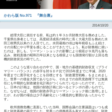
かわら版 No.971 『舞台裏』
2014/10/20
総理大臣に就任する前、私は約１年３か月財務大臣を務めました。
千葉県出身者としては、高度経済成長の時代に長く大蔵大臣を務めた水
田三樹男氏以来の２人目でした。水田蔵相の頃は毎年税収もふえ続け、
その分配にやり甲斐を感じることができたでしょう。私が財務相に就い
たのは、折しも、リーマン・ショックの影響により税収が９兆円も落ち
込み、敗戦直後の昭和21年以来となる税収よりも国債発行額が上回る危
機的財政状況の時でした。
このような巡り合わせの中で、国・地方の基礎的財政収支（プライ
マリー・バランス）の赤字を対ＧＤＰ比で2015年度までに半減、2020
年度までに黒字化することを目標とする「財政運営戦略」をまとめまし
た。世界一の借金大国でありながら、それまでの自民党政権下では無責
任にも中期的な財政健全化計画がつくられていなかったのです。ただ
し、日本の計画は、他国の財政計画に比べるとテンポの遅いものでし
た。なぜならば、他国の財政赤字はリーマン・ショック後に急増しまし
たが、わが国の場合は少子高齢化という構造的な要因があったからで
す。
欧州債務危機に直面していた当時、国際会議の主要議題はいつも成
長と財政再建の両立でした。世界一の債務残高を有するわが国が、財政