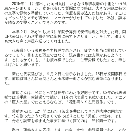
2015年１月に船出した岡田丸は、いきなり網膜剥離の手術という試
練から始まりました。党を代表して質問に立つ時は、大きな用紙に特大
の文字で原稿を準備していました。何度も読み込んだ跡があり、そこに
はビッシリとメモが書かれ、マーカーがひかれていました。私は、議席
が隣なので覗くことができたのです。
本年２月、私が久し振りに衆院予算委で安倍総理と対決した時、岡
田代表はわざわざ委員会室に応援に来て下さりました。そして、誰より
も大きな声で声援を送ってくれました。
代表職という激務を全力投球で果たされ、疲労も相当に蓄積してい
るでしょう。目もまだ万全ではなく、読み書きには支障があるようで
す。とにもかくにも、「お疲れ様でした」「ご苦労様でした」と、申し
上げたいと思います。
新たな代表選びは、９月２日に告示されました。15日が投開票日で
す。前原誠司さんに蓮舫さんと玉木雄一郎さんが挑む選挙になりまし
た。
前原さんは、私にとっては長年にわたる好敵手です。02年の代表選
挙では若手統一候補選びで競い、11年の代表選でも戦いました。アニメ
の「巨人の星」でたとえるならば、「花形満ＶＳ左門豊作」です。
蓮舫さんは、12年間にわたり苦楽を共にしてきた同志中の同志で
す。竹を割ったような気さくでさっぱりとした「男前」の性格。そし
て、丹念な調査を踏まえた事実に基づく質問力は、当代随一です。
私は、蓮舫さんを応援します。出自、女性、参院議員であることな