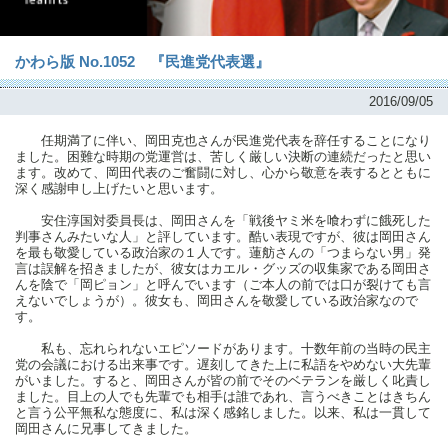
かわら版 No.1052 『民進党代表選』
2016/09/05
任期満了に伴い、岡田克也さんが民進党代表を辞任することになり
ました。困難な時期の党運営は、苦しく厳しい決断の連続だったと思い
ます。改めて、岡田代表のご奮闘に対し、心から敬意を表するとともに
深く感謝申し上げたいと思います。
安住淳国対委員長は、岡田さんを「戦後ヤミ米を喰わずに餓死した
判事さんみたいな人」と評しています。酷い表現ですが、彼は岡田さん
を最も敬愛している政治家の１人です。蓮舫さんの「つまらない男」発
言は誤解を招きましたが、彼女はカエル・グッズの収集家である岡田さ
んを陰で「岡ピョン」と呼んでいます（ご本人の前では口が裂けても言
えないでしょうが）。彼女も、岡田さんを敬愛している政治家なので
す。
私も、忘れられないエピソードがあります。十数年前の当時の民主
党の会議における出来事です。遅刻してきた上に私語をやめない大先輩
がいました。すると、岡田さんが皆の前でそのベテランを厳しく叱責し
ました。目上の人でも先輩でも相手は誰であれ、言うべきことはきちん
と言う公平無私な態度に、私は深く感銘しました。以来、私は一貫して
岡田さんに兄事してきました。