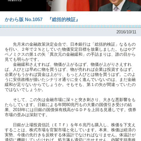
かわら版 No.1057 『総括的検証』
2016/10/11
先月末の金融政策決定会合で、日本銀行は「総括的検証」なるもの
を行い、２年で２％としていた物価安定目標を放棄しました。もはやア
ベノミクスの第１の矢「異次元の金融緩和」の手詰まりは、誰の目から
見ても明らかです。
金融緩和さえすれば、物価が上がるはず、物価が上がりさえすれ
ば、人びとは早めに物を買うはず、物が売れれば企業は投資するはず、
企業がもうかれば賃金は上がり、もっと人びとは物を買うはず。このよ
うに安倍政権が描いたシナリオ通りに全く進んでいないのは、まだ金融
緩和が足りないからでしょうか。そもそも、第１の矢が間違っていたの
ではないでしょうか。
そして、この矢は金融市場に深々と突き刺さり、大きな悪影響をも
たらしています。日銀による年間80兆円もの大量の国債引き受けの結
果、2018年には日銀の国債保有残高がＧＤＰを上回る見通しです。債券
市場の歪みは深刻です。
日銀が上場投資信託（ＥＴＦ）を年６兆円も購入し、株価を下支え
することは、株式市場を官製市場と化しています。本来、株価は経済の
実勢、今後の先行きを反映する体温計でなければなりません。体温計が
適切に機能していなければ、処方箋も適切に出せません。内閣支持率維