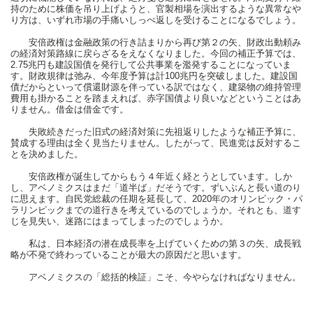
持のために株価を吊り上げようと、官製相場を演出するような異常なや
り方は、いずれ市場の手痛いしっぺ返しを受けることになるでしょう。
安倍政権は金融政策の行き詰まりから再び第２の矢、財政出動頼み
の経済対策路線に戻らざるをえなくなりました。今回の補正予算では、
2.75兆円も建設国債を発行して公共事業を濫発することになっていま
す。財政規律は弛み、今年度予算は計100兆円を突破しました。建設国
債だからといって償還財源を伴っている訳ではなく、建築物の維持管理
費用も掛かることを踏まえれば、赤字国債より良いなどということはあ
りません。借金は借金です。
失敗続きだった旧式の経済対策に先祖返りしたような補正予算に、
賛成する理由は全く見当たりません。したがって、民進党は反対するこ
とを決めました。
安倍政権が誕生してからもう４年近く経とうとしています。しか
し、アベノミクスはまだ「道半ば」だそうです。ずいぶんと長い道のり
に思えます。自民党総裁の任期を延長して、2020年のオリンピック・パ
ラリンピックまでの道行きを考えているのでしょうか。それとも、道す
じを見失い、迷路にはまってしまったのでしょうか。
私は、日本経済の潜在成長率を上げていくための第３の矢、成長戦
略が不発で終わっていることが最大の原因だと思います。
アベノミクスの「総括的検証」こそ、今やらなければなりません。