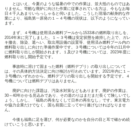
とはいえ、今夏のような猛暑の中での作業は、並大抵のものではあ
りません。苛酷な廃炉に向けた作業に従事されている方は、今もなお毎
日４千人あまりいらっしゃると伺いました。こうした現場の献身的な作
業により、福島第一原発の１～４号機の現状は、以下のようになってい
ます。
まず、４号機は使用済み燃料プールから1533本の燃料取り出しを、
2014年末に完了しました。１～３号機は安定状態を維持した上で、ガレ
キ撤去、除染、遮へい、取出用設備の設置等、使用済み燃料プール内の
燃料取り出しに向けた準備作業中です。３号機については今年の11月中
に燃料取り出しが開始されます。１及び２号機については、2023年度に
燃料取り出し開始予定です。
事故時に溶けて固まった燃料（燃料デブリ）の取り出しについて
は、その具体的方法決定に向け検討が行われています。2021年内に１～
３号機のいずれかから、燃料デブリの取り出しを開始する予定です。４
号機については燃料デブリはありません。
廃炉に向けた課題は、汚染水対策などもあります。廃炉の作業は、
30～40年かかる見込みであり、その道のりはまだまだ長くて険しいでし
ょう。しかし、「福島の再生なくして日本の再生なし」です。東京電力
や協力企業だけでなく、国も前面に立ってやり遂げなければなりませ
ん。
今後も福島に足を運び、何が必要なのかを自分の目と耳で確かめ続
けていこうと思います。