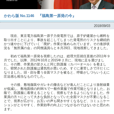
かわら版 No.1146 『福島第一原発の今』
2018/09/03
現在、東京電力福島第一原子力発電所では、原子炉建屋から燃料を
取り出すことにより、事故を起こしてしまった発電所のリスクを継続的
かつ速やかに下げていく「廃炉」作業が進められています。その進捗状
況を「無所属の会」の同僚議員らと８月29日、現地視察してきました。
初めて福島第一原発を視察したのは、総理大臣就任直後の2011年９
月でした。以降、2012年10月と2015年２月に、現地に足を運びまし
た。その際、作業員の皆さんと同じ防護服（カバーオール）を着まし
た。密閉された防護服は通気性が悪いため、すぐに暑苦しさで汗だくに
なりました。頭・顔を覆う全面マスクを被ると、呼吸がしづらいうえに
圧迫感も相当なものでした。
その後、敷地舗装やガレキの撤去などが進んだことにより放射線量
が低減し、敷地面積の約96％で一般作業服で作業可能となりました。お
蔭で、防護服に着替えることなく、視察もできるようになりました。作
業員の方々にとって大きな負担となっていた全面マスクが不要になるこ
とで、視界が広がり、お互いの声も聞きやすくなるなど、コミュニケー
ションがとりやすく、作業効率の向上につながるのではないかと思われ
ます。