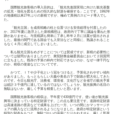
国際観光旅客税の導入目的は、「観光先進国実現に向けた観光基盤
の拡充・強化を図るための恒久的な財源を確保する」ことです。1992年
の地価税以来27年ぶりの新税ですが、極めて異例のスピード導入でし
た。
「観光立国」を成長戦略の柱と位置づける安倍総理を忖度したの
か、2017年夏に急浮上した新税構想は、政府内で丁寧に議論を重ねた形
跡がありません。与党税調も簡単に了承し昨年２月に法案が提出されま
した。最後の関門である国会でも入管法などと同様に、熟議されること
もなく４月に成立してしまいました。
私も観光立国をめざすことについては賛成ですが、新税の必要性に
ついては疑問がありましたので、衆院財務金融委員会において２回質問
に立ちました。既存の予算の枠内で対応できないのか、なぜ一律千円な
のか、税収の使途などについてです。
かつて、ＩＴや少子化という冠をつけると、予算化されやすい傾向
がありました。もっともらしい大義や美名の下で財政が肥大化してきた
のです。今日も観光庁、法務省、環境省、文化庁など全省庁の観光予算
は総計３千億円に達しているのではないでしょうか。観光振興の名目の
無駄はないか、厳しく予算を精査したいと思います。
国際観光旅客税の税収は、平年度で430億円です。使い途が観光振
興等に決まっている特定財源です。この点も要注意です。道路特定財源
は高速道路の普及などで成果を上げた一方、いつの間にかマッサージチ
ェアの購入などに流用されるようになりました。政府が特定財源という
特別な財布をもつと、無駄づかいの温床になりかねません。厳しく監視