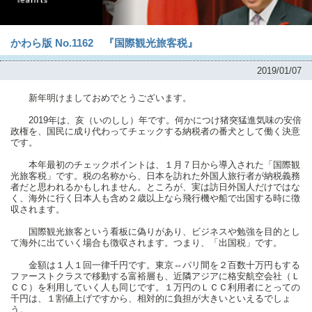
かわら版 No.1162 『国際観光旅客税』
2019/01/07
新年明けましておめでとうございます。
2019年は、亥（いのしし）年です。何かにつけ猪突猛進気味の安倍
政権を、国民に成り代わってチェックする納税者の番犬として働く決意
です。
本年最初のチェックポイントは、１月７日から導入された「国際観
光旅客税」です。税の名称から、日本を訪れた外国人旅行者が納税義務
者だと思われるかもしれません。ところが、実は訪日外国人だけではな
く、海外に行く日本人も含め２歳以上なら飛行機や船で出国する時に徴
収されます。
国際観光旅客という看板に偽りがあり、ビジネスや勉強を目的とし
て海外に出ていく場合も徴収されます。つまり、「出国税」です。
金額は１人１回一律千円です。東京⇔パリ間を２百数十万円もする
ファーストクラスで移動する富裕層も、近隣アジアに格安航空会社（Ｌ
ＣＣ）を利用していく人も同じです。１万円のＬＣＣ利用者にとっての
千円は、１割値上げですから、相対的に負担が大きいといえるでしょ
う。