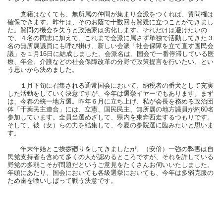
党籍はなくても、無所属の仲間が集まり会派をつくれば、質問権は
確保できます。昨年は、そのお蔭で十数回も質疑に立つことができまし
た。質問の機会を失うと政治家は劣化します。それだけは避けたいの
で、４名の同志に加えて、これまで会派に属さず単独で活動してきた３
名の無所属議員にも呼び掛け、新しい会派「社会保障を立て直す国民会
議」を１月16日に結成しました。会派名は、国会で一番停滞している医
療、年金、介護などの社会保障改革の分野で政策提言を行いたい、とい
う思いから決めました。
１月下旬に召集される通常国会において、納税者の番犬として充実
した活動をしていく決意ですが、今年は選挙イヤーでもあります。まず
は、今春の統一地方選。昨年６月に立ち上げ、私が会長を務める政治団
体「千葉民主連合」には、立憲、国民民主、無所属の地方議員が約60名
参加しています。全員当選めざして、県内を東奔西走するつもりです。
そして、彼（女）らの力を結集して、今夏の参院選に臨みたいと思いま
す。
年末年始とご挨拶廻りをしてきましたが、（安倍）一強の弊害は自
民党支持者も含めて多くの人が認めるところですが、それを許している
野党の多弱こそが問題だというご意見をたくさんお伺いいたしました。
年頭にあたり、国会においても各級選挙においても、今年は多弱克服の
ため歯を喰いしばって戦う決意です。