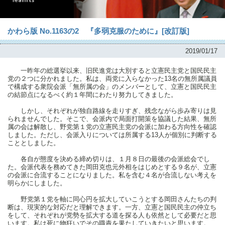
かわら版 No.1163の2 『多弱克服のために』[改訂版]
2019/01/17
一昨年の総選挙以来、旧民進党は大別すると立憲民主党と国民民主
党の２つに分かれました。私は、両党に入らなかった13名の無所属議員
で構成する衆院会派「無所属の会」のメンバーとして、立憲と国民民主
の結節点になるべく約１年間にわたり努力してきました。
しかし、それぞれが独自路線を走りすぎ、残念ながら歩み寄りは見
られませんでした。そこで、会派内で局面打開策を協議した結果、無所
属の会は解散し、野党第１党の立憲民主党の会派に加わる方向性を確認
しました。ただし、会派入りについては所属する13人が個別に判断する
こととしました。
各自が態度を決める締め切りは、１月８日の最後の会派総会でし
た。会派代表を務めてきた岡田克也元外相をはじめとする９名が、立憲
の会派に合流することになりました。私を含む４名が合流しない考えを
明らかにしました。
野党第１党を軸に同心円を拡大していこうとする岡田さんたちの判
断は、現実的な対応だと理解できます。一方、立憲と国民民主の仲立ち
をして、それぞれが党勢を拡大する道を探る人も依然として必要だと思
います。私は死に物狂いでその職責を果たしていきたいと思います。