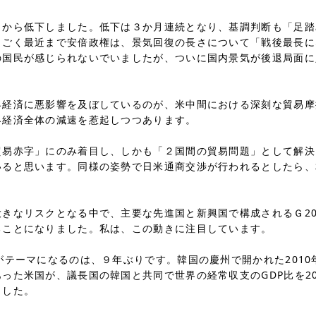
ら低下しました。低下は３か月連続となり、基調判断も「足踏
。ごく最近まで安倍政権は、景気回復の長さについて「戦後最長に
の国民が感じられないでいましたが、ついに国内景気が後退局面に
に悪影響を及ぼしているのが、米中間における深刻な貿易摩
界経済全体の減速を惹起しつつあります。
字」にのみ着目し、しかも「２国間の貿易問題」として解決
いると思います。同様の姿勢で日米通商交渉が行われるとしたら、
。
リスクとなる中で、主要な先進国と新興国で構成されるＧ20
ることになりました。私は、この動きに注目しています。
ーマになるのは、９年ぶりです。韓国の慶州で開かれた2010年
った米国が、議長国の韓国と共同で世界の経常収支のGDP比を2
ました。