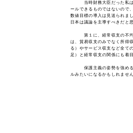
当時財務大臣だった私は、経
ールできるものではないので
数値目標の導入は見送られま
日本は議論を主導すべきだと
第１に、経常収支の不均衡は
は、貿易収支のみでなく所得
る）やサービス収支など全て
足）と経常収支の関係にも着
保護主義の姿勢を強める米国
ルみたいになるかもしれませ