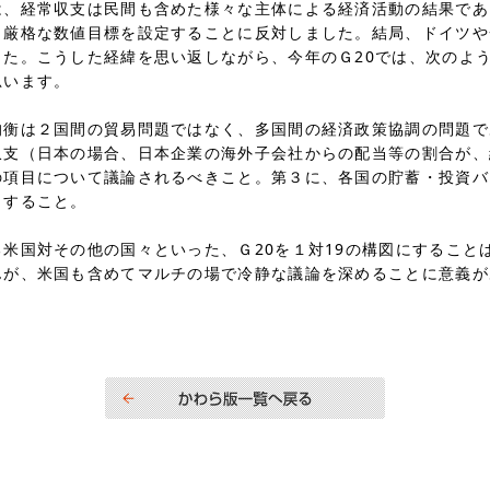
常収支は民間も含めた様々な主体による経済活動の結果であ
、厳格な数値目標を設定することに反対しました。結局、ドイツや
した。こうした経緯を思い返しながら、今年のＧ20では、次のよ
思います。
２国間の貿易問題ではなく、多国間の経済政策協調の問題で
収支（日本の場合、日本企業の海外子会社からの配当等の割合が、
の項目について議論されるべきこと。第３に、各国の貯蓄・投資バ
目すること。
対その他の国々といった、Ｇ20を１対19の構図にすること
んが、米国も含めてマルチの場で冷静な議論を深めることに意義が