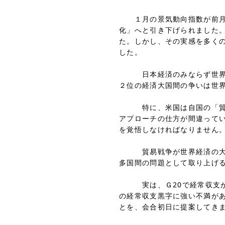
１月の景気動向指数が前月か
化」へと引き下げられました
た。しかし、その実感を多く
した。
日本経済のみならず世界経済
２位の経済大国間の争いは世
特に、米国は自国の「貿易赤
アプローチの仕方が間違って
を覚悟しなければなりません
貿易戦争が世界経済の大きな
多国間の問題として取り上げ
実は、Ｇ20で経常収支がテ
の経常収支黒字に強い不満があ
とを、会合初日に提案してき