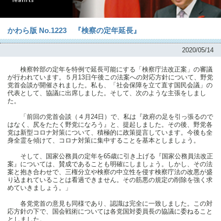
かわら版 No.1223 『検察の定年延長』
2020/05/14
検察幹部の定年を特例で延長可能にする「検察庁法改正案」の審議
が行われています。５月13日午後この法案への対応方針について、野党
党首会談が開催されました。私も、「社会保障を立て直す国民会議」の
代表として、協議に出席しました。そして、次のような主張をしまし
た。
「前回の党首会談（４月24日）で、私は『政府の足を引っ張るので
はなく、尻をたたく野党になろう』と、提起しました。その後、野党各
党は新型コロナ対策について、積極的に政策提言しています。今後も全
身全霊を傾けて、コロナ対策に集中することを基本としましょう。
そして、国家公務員の定年を65歳に引き上げる『国家公務員法改正
案』については、賛成であることも明確にしましょう。しかし、その法
案と抱き合わせで、三権分立や検察の中立性を侵す検察庁法の改悪が盛
り込まれていることは看過できません。その筋悪の規定の削除を強く求
めていきましょう。」
各党党首の意見も同様であり、認識は完全に一致しました。この対
応方針の下で、国会戦術については各党国対委員長の協議に委ねること
としました。