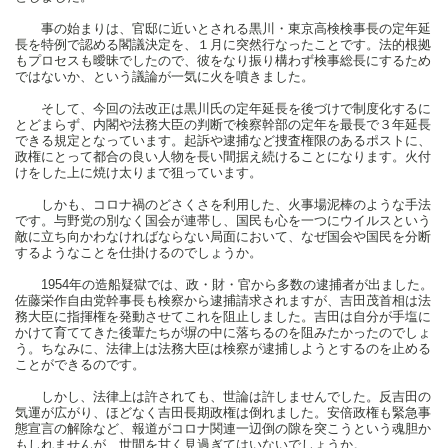
事の始まりは、官邸に近いとされる黒川・東京高検検事長の定年延
長を特例で認める閣議決定を、１月に突然行なったことです。法的根拠
もプロセスも曖昧でしたので、彼をなり振り構わず検事総長にするため
ではないか、という議論が一気に火を噴きました。
そして、今回の法改正は黒川氏の定年延長を後づけで制度化するに
とどまらず、内閣や法務大臣の判断で検察幹部の定年を最長で３年延長
できる規定となっています。起訴や逮捕など捜査権限のあるポストに、
政権にとって都合の良い人物を長い間据え続けることになります。火付
けをした上に焼け太りまで狙っています。
しかも、コロナ禍のどさくさを利用した、火事場泥棒のような手法
です。与野党の別なく国会が連帯し、国民も心を一つにウイルスという
敵に立ち向かわなければならない局面において、なぜ国会や国民を分断
するようなことを仕掛けるのでしょうか。
1954年の造船疑獄では、政・財・官から多数の逮捕者が出ました。
佐藤栄作自由党幹事長も検察から逮捕請求されますが、吉田茂首相は法
務大臣に指揮権を発動させてこれを阻止しました。吉田は自分が手塩に
かけて育ててきた後輩たちが塀の中に落ちるのを阻みたかったのでしょ
う。ちなみに、法律上は法務大臣は検察が逮捕しようとするのを止める
ことができるのです。
しかし、法律上は許されても、世論は許しませんでした。反吉田の
気運が広がり、ほどなく吉田長期政権は倒れました。安倍政権も緊急事
態宣言の解除など、報道がコロナ関連一辺倒の隙を突こうという魂胆か
もしれませんが、世間を甘く見過ぎてはいないでしょうか。