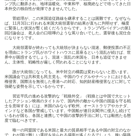
ンプ氏に翻弄され、地球温暖化、中東和平、核廃絶などで培ってきた日
本外交の独自性が発揮できませんでした。
菅総理が、この米国追従路線を継承することは困難です。なぜなら
ば、11月3日に行われる米国大統領選挙の結果が直ちに判明せず、極度
に緊張した状況が暫く続くだろうからです。トランプVSバイデンの第1
回討論会は、老人会の口喧嘩のような罵り合いでした。選挙後も泥仕合
になりそうです。
大統領選挙が終わっても大統領が決まらない混迷、郵便投票の不正
を理由にトランプ氏がホワイトハウスに居座るという混乱が続けば、世
界中が困惑するでしょう。混迷・混乱の米国を、日本も追従できませ
ん。主体性、戦略性が厳しく問われることになります。
誰が大統領になっても、米中対立の構図は変わらないと思います。
米国議会では共和党も民主党も、中国のウイグルやチベットにおける人
権侵害、国際法を無視した香港への対応、知的財産権侵害などに対して
強硬な姿勢を示しているからです。
習近平氏の進める攻撃的な「戦狼外交」（戦狼とは中国で大ヒット
したアクション映画のタイトルで、国内外の敵から中国の国益を守る戦
士を意味する）には、米国のみならず欧州、オーストラリアやカナダ、
インドなど各国が警戒しています。中国船が連日尖閣沖に侵入し続けて
いるわが国も、各国と連携して中国の攻撃的手法に対しては毅然たる態
度で臨むべきです。
唯一の同盟国である米国と最大の貿易相手である中国の対立のなか
で、わが国は難しい選択を迫られる場面が多くなるでしょう。狭い隘路