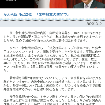
かわら版 No.1242 『米中対立の狭間で』
2020/10/19
故中曽根康弘元総理の内閣・自民党合同葬が、10月17日に行われま
した。父の49日法要と重なったため、私は残念ながら参列できませんで
したが、改めて国家を背負った大先輩に哀悼の誠を捧げます。
かつて中曽根元総理から、「外交は国のトップの仕事です。外務大
臣はアシスタントです」と、薫陶を受けたことがあります。実際に自分
も総理を経験し、全くその通りだと思いました。私の総理在職期間は1
年4か月でしたが、この間に16回海外に出張しています。在職日数は
482日でしたが、161回も官邸で各国首脳等と会談しています。月1回ペ
ースで海外出張し、3日に1回は官邸で海外からの要人を迎えていまし
た。
菅総理も同様の日程になっていくでしょう。官房長官を7年8か月も
務めた方ですから、内政全般については精通されていると思います。し
かし、外交手腕については全く未知数です。どのような経綸の下で首脳
外交を推進するのか、私は強い関心をもっています。
安倍前総理の外交は、トランプ氏やプーチン氏との個人的な信頼関
係を前面に打ち出す特徴が際立っていました。しかし、その蜜月関係の
成果は不分明でした。特に、日米関係は「米国第一」を振りかざすトラ