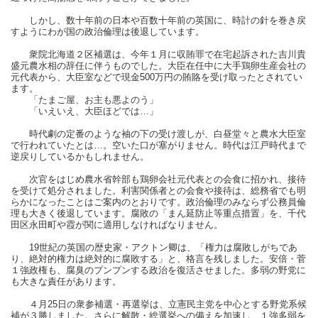
しかし、数十年前の日本や百数十年前の英国に、時計の針を巻き戻
すようにわが国の政治倫理は後退しています。
衆院北海道２区補選は、今年１月に収賄罪で在宅起訴された吉川貴
盛元農水相の辞任に伴うものでした。大臣在任中に大手鶏卵生産会社の
元代表から、大臣室などで現金500万円の賄賂を受け取ったとされてい
ます。
「たまご屋、お主も悪よのう」
「いえいえ、大臣ほどでは…」
時代劇の定番のような袖の下の受け渡しが、白昼堂々と農水大臣室
で行われていたとは…。空いた口が塞がりません。時代は江戸時代まで
逆戻りしているかもしれません。
次官をはじめ農水省幹部も鶏卵会社元代表との会食に招かれ、接待
を受けて処分されました。利害関係者との会食や接待は、総務省でも明
らかになったことはご案内のとおりです。政治倫理のみならず公務員倫
理も大きく後退しています。腐敗の「まん延防止等重点措置」を、千代
田区永田町や霞が関に適用しなければなりません。
19世紀の英国の歴史家・アクトン卿は、「権力は腐敗しがちであ
り、絶対的権力は絶対的に腐敗する」と、格言を残しました。安倍・菅
１強政権も、腐臭のプンプンする政治を復活させました。多弱の野党に
も大きな責任があります。
４月25日の衆参補選・再選挙は、立憲民主党を中心とする野党系候
補が３勝しました。さらに解散・総選挙への備えを加速し、１強多弱を