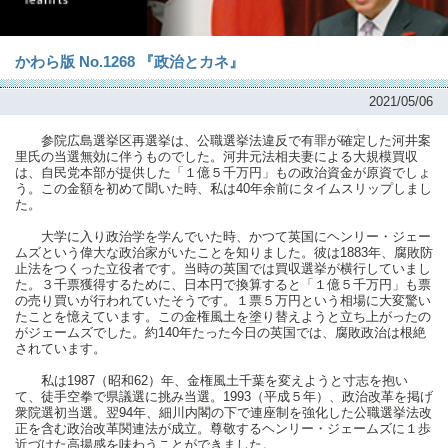
かわら版 No.1268 『政治とカネ』
2021/05/06
参院広島選挙区再選挙は、公職選挙法違反で有罪が確定した河井案
里氏の当選無効に伴うものでした。河井元法相夫妻による大規模買収
は、自民党本部が提供した「１億５千万円」もの政治資金が原資でしょ
う。この金額を初めて聞いた時、私は40年余前にタイムスリップしまし
た。
大学に入り政治学を学んでいた時、かつて英国にヘンリー・ジェー
ムズという偉大な政治家がいたことを知りました。彼は1883年、腐敗防
止法をつくった立役者です。当時の英国では買収選挙が横行していまし
た。３千票獲得するために、日本円で換算すると「１億５千万円」も票
の売り買いが行われていたそうです。１票５万円という相場に大変驚い
たことを憶えています。この金権風土を塗り替えようと立ち上がったの
がジェームズでした。約140年たった今日の英国では、腐敗政治は根絶
されています。
私は1987（昭和62）年、金権風土千葉を変えようと寸志を抱い
て、徒手空拳で県議選に挑み当選。1993（平成５年）、政治改革を掲げ
衆院選初当選。翌94年、細川内閣の下で連座制を強化した公職選挙法改
正を含む政治改革関連法が成立。尊敬するヘンリー・ジェームズに１歩
近づけた高揚感を味わうことができました。