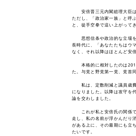
安倍晋三元内閣総理大臣は1
ただし、「政治家一族」と呼
と、徒手空拳で這い上がって
思想信条や政治的な立場を同
長時代に、「あなたたちはウ
なく、それ以降はほとんど安
本格的に相対したのは201
た。与党と野党第一党、党首
私は、定数削減と議員歳費の
になりました。以降は攻守を
論を交わしました。
これが私と安倍氏の関係です
走し、私の名前が浮かんだり
がある上に、その最期にも立
たいです。