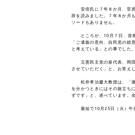
安倍氏に７年８か月、官房長
辞を読みました。７年８か月
ソードもありません。
ところが、10月７日、首相
「ご遺族の意向、自民党の総
と考えている」との事でした
立憲民主党の泉代表、岡田幹
させていただく」と、お答え
松井孝治慶大教授は、「激し
を分かつときにはその旅立ち
ずです」と、述べています。
最短で10月25日（火）午後