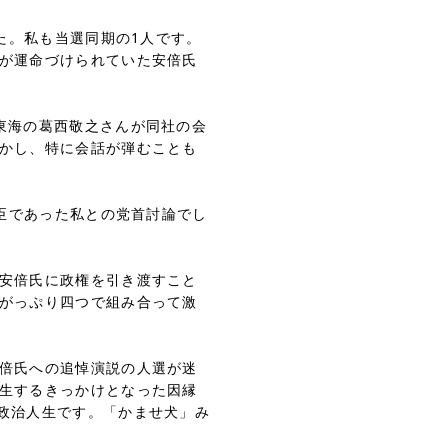
た。私も当選同期の1人です。
が運命づけられていた安倍氏
東海の葛西敬之さんが同社の会
かし、特に会話が弾むことも
臣であった私との党首討論でし
安倍氏に政権を引き渡すこと
がっぷり四つで組み合って激
倍氏への追悼演説の人選が迷
生するきっかけとなった因縁
政治人生です。「かませ犬」み