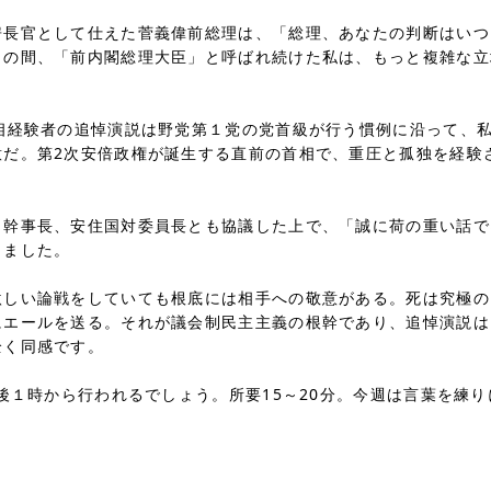
官として仕えた菅義偉前総理は、「総理、あなたの判断はいつ
もの間、「前内閣総理大臣」と呼ばれ続けた私は、もっと複雑な立
経験者の追悼演説は野党第１党の党首級が行う慣例に沿って、私
意だ。第2次安倍政権が誕生する直前の首相で、重圧と孤独を経験
。
事長、安住国対委員長とも協議した上で、「誠に荷の重い話で
しました。
い論戦をしていても根底には相手への敬意がある。死は究極の
にエールを送る。それが議会制民主主義の根幹であり、追悼演説は
全く同感です。
１時から行われるでしょう。所要15～20分。今週は言葉を練