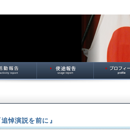
3 『追悼演説を前に』