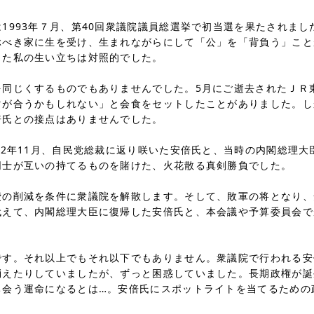
993年７月、第40回衆議院議員総選挙で初当選を果たされまし
ぶべき家に生を受け、生まれながらにして「公」を「背負う」こと
きた私の生い立ちは対照的でした。
じくするものでもありませんでした。5月にご逝去されたＪＲ
マが合うかもしれない」と会食をセットしたことがありました。し
倍氏との接点はありませんでした。
2年11月、自民党総裁に返り咲いた安倍氏と、当時の内閣総理大
同士が互いの持てるものを賭けた、火花散る真剣勝負でした。
削減を条件に衆議院を解散します。そして、敗軍の将となり、
代えて、内閣総理大臣に復帰した安倍氏と、本会議や予算委員会で
。それ以上でもそれ以下でもありません。衆議院で行われる安
消えたりしていましたが、ずっと困惑していました。長期政権が誕
ち会う運命になるとは…。安倍氏にスポットライトを当てるための