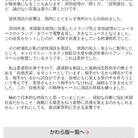
が致命傷になることもあります。岸田総理の「聞く力」「説明責任」な
ど、誠のない言葉は虚ろに響くだけです。
追悼演説の反響は、国内にとどまらず海外からも出始めました。
2016年末、米国新大統領に当選したトランプ氏と安倍総理がニューヨ
ークのトランプ・タワーで電撃会見し、大きなニュースとなりました。
この会見をセットしたのが、米国で弁護士をしている村瀬悟氏でした。
その村瀬氏が私の追悼演説を英訳し、米国の知人・友人らに配布した
ところ、キャロライン・ケネディ前駐日大使や政治学者のイアン・ブレ
マーらが称賛しているそうです。これは意外でした。
私は柔道部出身ですので、講道館を創設した嘉納治五郎先生の教えで
ある「自他共栄」をモットーとしています。相手がいるから稽古ができ
る、相手がいるから試合ができる、自他ともに栄える世の中を作ろうと
いう考えです。安倍さんという相手がいなければ、論戦もできませんで
した。この「自他共栄」の精神をベースに演説の草稿を練りました。
極めて日本的な内容だと思っていましたが…。深刻な分断に悩む米国
社会だからこそ、政敵にも敬意を払う姿勢に共感を覚えるのかもしれま
せん。いずれにしても、政治家冥利に尽きる反響です。