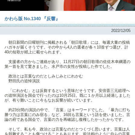
かわら版 No.1340 『反響』
2022/12/05
朝日新聞の日曜朝刊に掲載される「朝日歌壇」には、毎週大量の投稿
ハガキが届くそうです。その中から4人の選者が各々10首ずつ選び、計
40の短歌が紙上に載せられます。
支援者の方からご連絡があり、11月27日の朝日歌壇の佐佐木幸綱選の
第一首を見て驚きました。水戸市の女性が投稿した作でした。
政治とは言葉なのだとしみじみとにれかむ
野田氏の追悼演説
「にれかむ」とは反芻するという意味だそうです。安倍晋三元総理へ
の追悼演説を国会で行ったのは10月25日。既に１か月以上経過しました
が、有り難いことに今もなお反響が続いています。
約23分間の演説の中で、「言葉」はキーワードでした。「暴力に打ち
勝つ力は言葉にのみ宿る」など、16回も言葉という語を使いました。言
論の府である国会で、言葉の力を再確認し復権したかったからです。
そして、私も今、政治とは言葉なのだとつくづく思います。言葉は人
を鼓舞することも傷つけることもあります。前法相のように自らの言葉