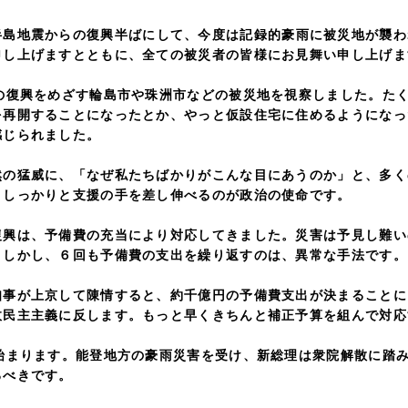
島地震からの復興半ばにして、今度は記録的豪雨に被災地が襲わ
申し上げますとともに、全ての被災者の皆様にお見舞い申し上げま
復興をめざす輪島市や珠洲市などの被災地を視察しました。たく
を再開することになったとか、やっと仮設住宅に住めるようになっ
感じられました。
猛威に、「なぜ私たちばかりがこんな目にあうのか」と、多く
、しっかりと支援の手を差し伸べるのが政治の使命です。
は、予備費の充当により対応してきました。災害は予見し難い
。しかし、６回も予備費の支出を繰り返すのは、異常な手法です。
が上京して陳情すると、約千億円の予備費支出が決まることに
政民主主義に反します。もっと早くきちんと補正予算を組んで対応
まります。能登地方の豪雨災害を受け、新総理は衆院解散に踏み
るべきです。