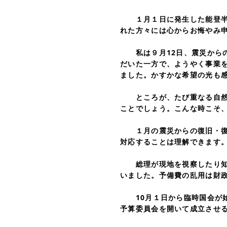
１月１日に発生した能登半
れた方々には心からお悔やみ
私は９月12日、震災からの
だいた一方で、ようやく事業
ました。かすかな希望の光も
ところが、たび重なる自然の
ことでしょう。こんな時こそ
１月の震災からの復旧・復興
対応することは理解できます
総理が現地を視察したり知事
いました。予備費の乱用は財
10月１日から臨時国会が始
予算委員会を開いて成立させ