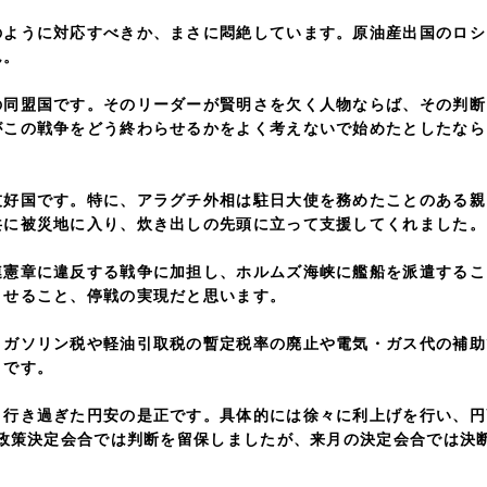
うに対応すべきか、まさに悶絶しています。原油産出国のロシ
ん。
盟国です。そのリーダーが賢明さを欠く人物ならば、その判断
がこの戦争をどう終わらせるかをよく考えないで始めたとしたなら
国です。特に、アラグチ外相は駐日大使を務めたことのある親
共に被災地に入り、炊き出しの先頭に立って支援してくれました。
章に違反する戦争に加担し、ホルムズ海峡に艦船を派遣するこ
させること、停戦の実現だと思います。
ソリン税や軽油引取税の暫定税率の廃止や電気・ガス代の補助
とです。
き過ぎた円安の是正です。具体的には徐々に利上げを行い、円
融政策決定会合では判断を留保しましたが、来月の決定会合では決