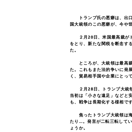
トランプ氏の悪癖は、出口戦
国大統領のこの悪癖が、今や
２月20日、米国最高裁がト
をとり、新たな関税を断念す
た。
ところが、大統領は最高裁に
た。これもまた法的争いに発
く、貿易相手国や企業にとっ
２月28日、トランプ大統領
当初は「小さな遠足」などと
も、戦争は長期化する様相で
焦ったトランプ大統領は海峡
たり…。発言が二転三転して
ょうか。