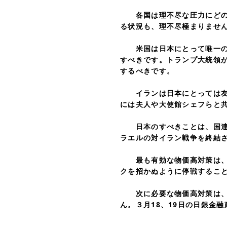
各国は理不尽な圧力にどのよ
る状況も、理不尽極まりませ
米国は日本にとって唯一の同
すべきです。トランプ大統領
するべきです。
イランは日本にとっては友好
には夫人や大使館シェフらと
日本のすべきことは、国連憲
ラエルの対イラン戦争を終結
最も有効な物価高対策は、ガ
クを招かぬように停戦するこ
次に必要な物価高対策は、行
ん。３月18、19日の日銀金