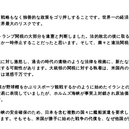
略もなく独善的な政策をゴリ押しすることです。世界一の経済
世界最大のリスクです。
ランプ関税の大部分を違憲と判断しました。法的敗北の後に取る
るか一時停止することだったと思います。そして、粛々と違法関税
対し激怒し、過去の時代の遺物のような法律を根拠に、新たな
展する可能性があります。大統領の関税に対する執着は、米国内の
ては迷惑千万です。
が野球帽をかぶりスポーツ観戦するかのように始めたイランとの
安易に表現していましたが、ホルムズ海峡が事実上封鎖され原油価
す。
の安全確保のため、日本を含む複数の国々に艦船派遣を要求し
います。そもそも、米国が勝手に始めた戦争の代償を、なぜ他国が