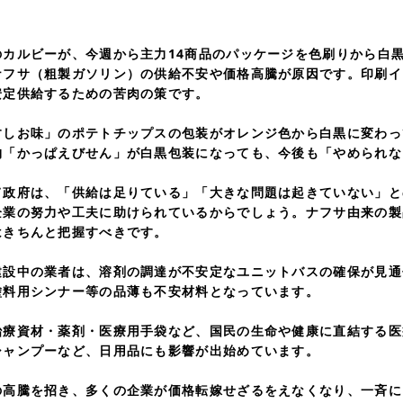
ルビーが、今週から主力14商品のパッケージを色刷りから白黒
ナフサ（粗製ガソリン）の供給不安や価格高騰が原因です。印刷イ
安定供給するための苦肉の策です。
お味」のポテトチップスの包装がオレンジ色から白黒に変わっ
物「かっぱえびせん」が白黒包装になっても、今後も「やめられな
府は、「供給は足りている」「大きな問題は起きていない」と
企業の努力や工夫に助けられているからでしょう。ナフサ由来の製
はきちんと把握すべきです。
中の業者は、溶剤の調達が不安定なユニットバスの確保が見通
塗料用シンナー等の品薄も不安材料となっています。
資材・薬剤・医療用手袋など、国民の生命や健康に直結する医
シャンプーなど、日用品にも影響が出始めています。
騰を招き、多くの企業が価格転嫁せざるをえなくなり、一斉に