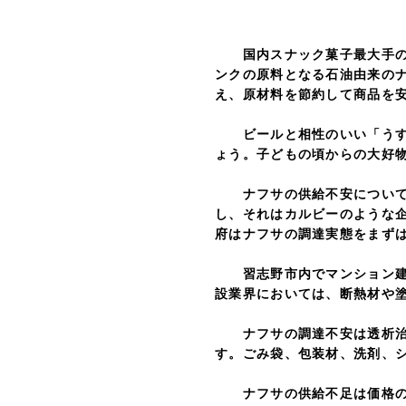
国内スナック菓子最大手のカ
ンクの原料となる石油由来の
え、原材料を節約して商品を
ビールと相性のいい「うすし
ょう。子どもの頃からの大好
ナフサの供給不安について政
し、それはカルビーのような
府はナフサの調達実態をまず
習志野市内でマンション建設
設業界においては、断熱材や
ナフサの調達不安は透析治療
す。ごみ袋、包装材、洗剤、
ナフサの供給不足は価格の高