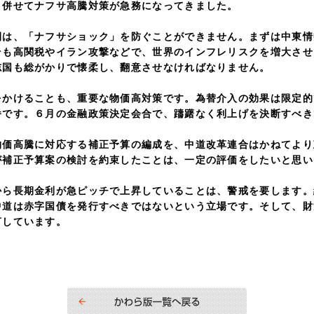
と併せてナフサ高騰対策が急務になってきました。
、「ナフサショック」を防ぐことができません。まずは中東情
そも高関税やイラン攻撃などで、世界のインフレリスクを増大させ
志国も総がかりで懐柔し、翻意させなければなりません。
けることも、重要な物価高対策です。為替介入の効果は限定的
番です。６月の金融政策決定会合で、躊躇なく利上げを決断すべき
高騰に対応する補正予算の編成を、中道改革連合はかねてより
が補正予算案の検討を約束したことは、一定の評価をしたいと思い
長期金利が急ピッチで上昇していることは、警戒を要します。
中道は赤字国債を発行すべきではないという立場です。そして、財
言しています。