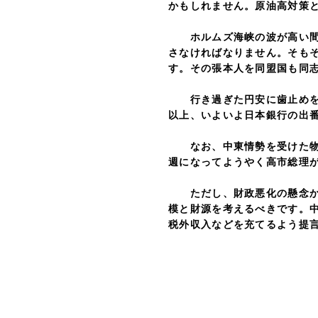
かもしれません。原油高対策
ホルムズ海峡の波が高い間は
さなければなりません。そも
す。その張本人を同盟国も同
行き過ぎた円安に歯止めをか
以上、いよいよ日本銀行の出
なお、中東情勢を受けた物価
週になってようやく高市総理
ただし、財政悪化の懸念から
模と財源を考えるべきです。
税外収入などを充てるよう提