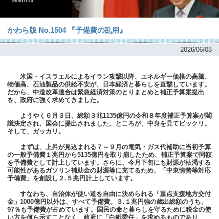
かわら版 No.1504 『予備費の乱用』
2026/06/08
米国・イスラエルによるイラン攻撃以降、エネルギー価格の高騰、
物価高、石油製品の供給不安が、日本経済と暮らしを直撃しています。
だから、中道改革連合は緊急経済対策のとりまとめと補正予算案提出
を、政府に強く求めてきました。
ようやく６月３日、総額３兆1135億円の令和８年度補正予算案が閣
議決定され、国会に提出されました。ところが、中身を見てビックリ。
そして、ガッカリ。
まずは、上昇が見込まれる７～９月の電気・ガス代補助に当初予算
の一般予備費１兆円から5135億円を取り崩したため、補正予算案で同額
を予備費として計上しています。さらに、今月下旬にも財源が枯渇する
可能性があるガソリン補助金の財源等に充てるため、「中東情勢等対応
予備費」を創設し２.５兆円計上しています。
すなわち、自治体が使い道を自由に決められる「重点支援地方交付
金」1000億円以外は、すべて予備費。３.１兆円強の歳出総額のうち、
97％も予備費が占めています。国民の命と暮らしを守るために税金の使
い方を何ら示すことなく、政府に「白紙委任」を求めるものであり、