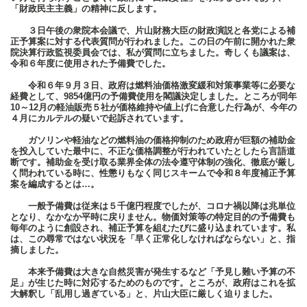
「財政民主主義」の精神に反します。
３日午後の衆院本会議で、片山財務大臣の財政演説と各党による補
正予算案に対する代表質問が行われました。この日の午前に開かれた衆
院決算行政監視委員会では、私が質問に立ちました。奇しくも議案は、
令和６年度に使用された予備費でした。
令和６年９月３日、政府は燃料油価格激変緩和対策事業等に必要な
経費として、9854億円の予備費使用を閣議決定しました。ところが同年
10～12月の軽油販売５社が価格維持や値上げに合意した行為が、今年の
４月にカルテルの疑いで起訴されています。
ガソリンや軽油などの燃料油の価格抑制のため政府が巨額の補助金
を投入していた最中に、不正な価格調整が行われていたとしたら言語道
断です。補助金を受け取る業界全体の法令遵守体制の強化、徹底が厳し
く問われている時に、性懲りもなく同じスキームで令和８年度補正予算
案を編成するとは…。
一般予備費は従来は５千億円程度でしたが、コロナ禍以降は兆単位
となり、なかなか平時に戻りません。物価対策等の特定目的の予備費も
毎年のように創設され、補正予算を組むたびに盛り込まれています。私
は、この尋常ではない状況を「早く正常化しなければならない」と、指
摘しました。
本来予備費は大きな自然災害が発生するなど「予見し難い予算の不
足」が生じた時に対応するためのものです。ところが、政府はこれを拡
大解釈し「乱用し過ぎている」と、片山大臣に厳しく迫りました。